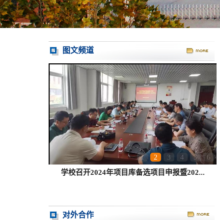
图文频道
1
2
3
4
5
6
学校召开2024年项目库备选项目申报暨202...
对外合作